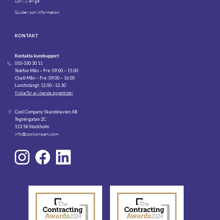
Lön i Sverige
Guider och information
KONTAKT
Kontakta kundsupport
010-330 30 11
Telefon Mån – Fre: 09.00 – 15.00
Chatt Mån – Fre: 09.00 – 16.00
Lunchstängt: 12.00 –12.30
Klicka för avvikande öppettider
Cool Company Skandinavien AB
Tegnérgatan 2C
113 58 Stockholm
info@coolcompany.com