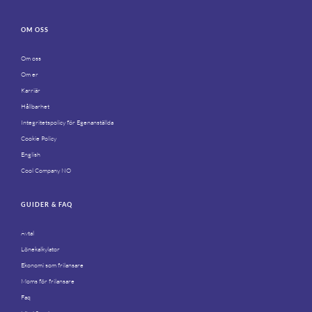
OM OSS
Om oss
Om er
Karriär
Hållbarhet
Integritetspolicy för Egenanställda
Cookie Policy
English
Cool Company NO
GUIDER & FAQ
Avtal
Lönekalkylator
Ekonomi som frilansare
Moms för frilansare
Faq