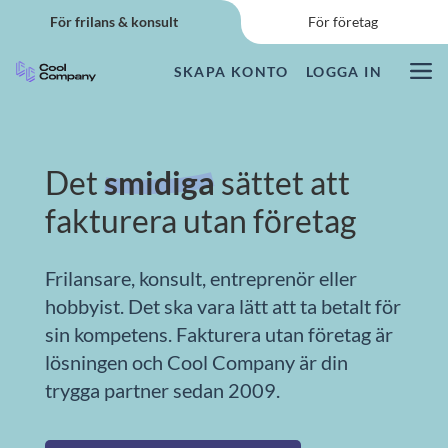
Start – för frilans & konsult
För frilans & konsult
För företag
SKAPA KONTO
LOGGA IN
Vårt erbjudande
Så fungerar det
Det
smidiga
sättet att
Guider & FAQ
fakturera utan företag
CC Insikt
Frilansare, konsult, entreprenör eller
hobbyist. Det ska vara lätt att ta betalt för
Logga in
sin kompetens. Fakturera utan företag är
lösningen och Cool Company är din
SKAPA KONTO
trygga partner sedan 2009.