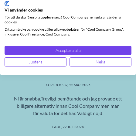
Vi använder cookies
För att du ska få en bra upplevelse på Cool Companys hemsida använder vi
cookies.
Det säger våra användare
Ditt samtycke och cookie gäller alla webbplatser för "Cool Company Group",
inklusive: Cool Freelance, Cool Company.
Acceptera alla
Kom igång på en kvart, började fakturera efter en
Justera
Neka
kvart till. Pengar på kontot 24h efter att kunden
betalat fakturan. Svinenkelt, supersmidigt.
CHRISTOFFER, 12 MAJ. 2025
Ni är snabba,Trevligt bemötande och jag provade ett
billigare alternativ innan Cool Company men man
får valuta för det här. Väldigt nöjd
PAUL, 27 JULI 2024