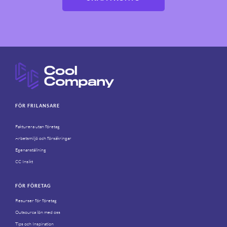
FÖR FRILANSARE
Fakturera utan företag
Arbetsmiljö och försäkringar
Egenanställning
CC Insikt
FÖR FÖRETAG
Resurser för företag
Outsourca lön med oss
Tips och Inspiration