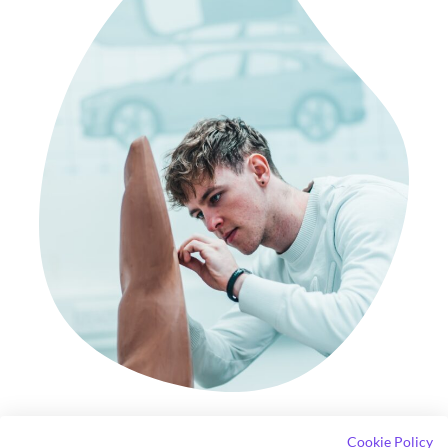
tjänsten.
Insikt
hittar du just spännande insikter, bra tips
från branschkollegor och en del tankar och
tycke från oss på Cool Company.
Cookie Policy