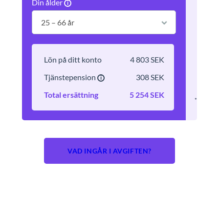
Din ålder
Lön på ditt konto
4 803 SEK
Tjänstepension
308 SEK
Total ersättning
5 254 SEK
*Kalkylato
VAD INGÅR I AVGIFTEN?