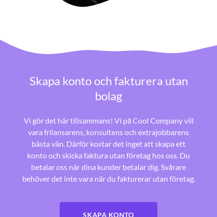
Skapa konto och fakturera utan
bolag
Vi gör det här tillsammans! Vi på Cool Company vill
vara frilansarens, konsultens och extrajobbarens
bästa vän. Därför kostar det inget att skapa ett
konto och skicka faktura utan företag hos oss. Du
betalar oss när dina kunder betalar dig. Svårare
behöver det inte vara när du fakturerar utan företag.
SKAPA KONTO