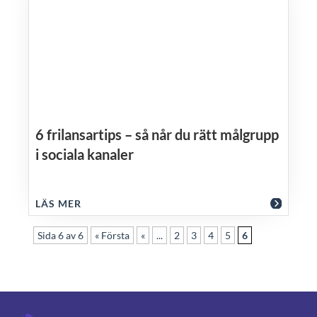
6 frilansartips – så når du rätt målgrupp
i sociala kanaler
LÄS MER
Sida 6 av 6
« Första
«
...
2
3
4
5
6