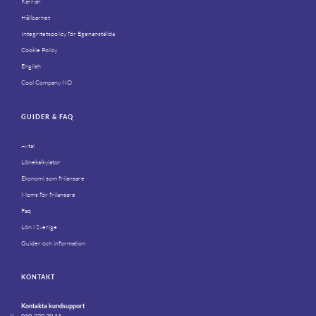
Karriär
Hållbarhet
Integritetspolicy för Egenanställda
Cookie Policy
English
Cool Company NO
GUIDER & FAQ
Avtal
Lönekalkylator
Ekonomi som frilansare
Moms för frilansare
Faq
Lön i Sverige
Guider och information
KONTAKT
Kontakta kundsupport