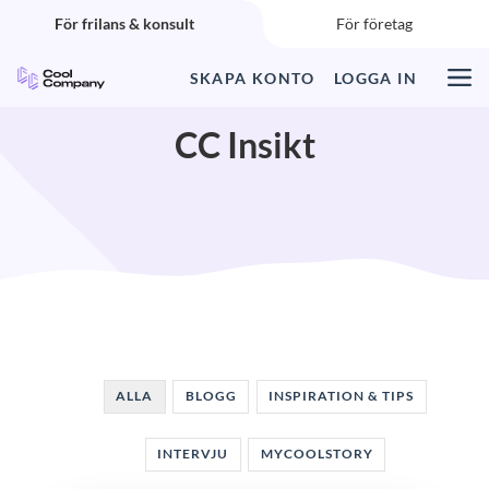
Start – för frilans & konsult
För frilans & konsult
För företag
SKAPA KONTO
LOGGA IN
Vårt erbjudande
CC Insikt
Så fungerar det
Guider & FAQ
CC Insikt
Logga in
ALLA
BLOGG
INSPIRATION & TIPS
SKAPA KONTO
INTERVJU
MYCOOLSTORY