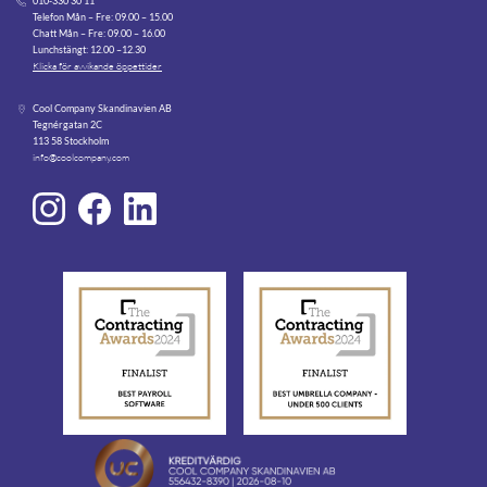
010-330 30 11
Telefon Mån – Fre: 09.00 – 15.00
Chatt Mån – Fre: 09.00 – 16.00
Lunchstängt: 12.00 –12.30
Klicka för avvikande öppettider
Cool Company Skandinavien AB
Tegnérgatan 2C
113 58 Stockholm
info@coolcompany.com