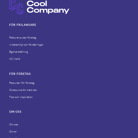
FÖR FRILANSARE
Fakturera utan företag
Arbetsmiljö och försäkringar
Egenanställning
CC Insikt
FÖR FÖRETAG
Resurser för företag
Outsourca lön med oss
Tips och Inspiration
OM OSS
Om oss
Om er