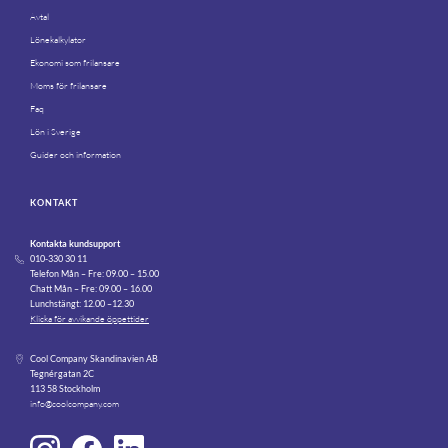
Avtal
Lönekalkylator
Ekonomi som frilansare
Moms för frilansare
Faq
Lön i Sverige
Guider och information
KONTAKT
Kontakta kundsupport
010-330 30 11
Telefon Mån – Fre: 09.00 – 15.00
Chatt Mån – Fre: 09.00 – 16.00
Lunchstängt: 12.00 –12.30
Klicka för avvikande öppettider
Cool Company Skandinavien AB
Tegnérgatan 2C
113 58 Stockholm
info@coolcompany.com