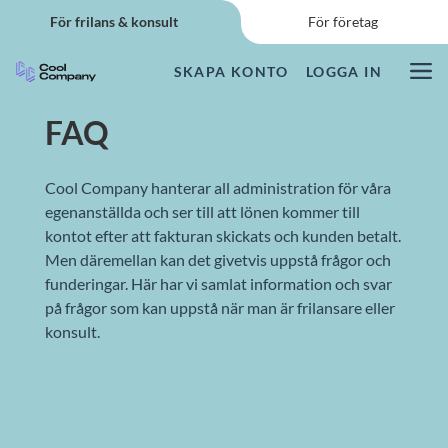
Start – för frilans & konsult
För frilans & konsult
För företag
SKAPA KONTO
LOGGA IN
Vårt erbjudande
FAQ
Så fungerar det
Cool Company hanterar all administration för våra
Guider & FAQ
egenanställda och ser till att lönen kommer till
kontot efter att fakturan skickats och kunden betalt.
CC Insikt
Men däremellan kan det givetvis uppstå frågor och
funderingar. Här har vi samlat information och svar
på frågor som kan uppstå när man är frilansare eller
Logga in
konsult.
SKAPA KONTO