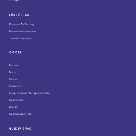
CC Insikt
FÖR FÖRETAG
Resurser för företag
Outsourca lön med oss
Tips och Inspiration
OM OSS
Om oss
Om er
Karriär
Hållbarhet
Integritetspolicy för Egenanställda
Cookie Policy
English
Cool Company NO
GUIDER & FAQ