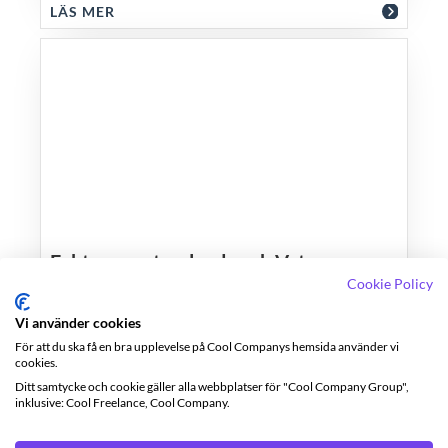
vi dig igenom processen.
LÄS MER
För att du ska få tillbaka hela
summan av reseersättningen
behöver du även fakturera din
uppdragsgivare för dina utlägg.
Fakturera utomlands och Vat-nummer
Cookie Policy
Vi använder cookies
För att du ska få en bra upplevelse på Cool Companys hemsida använder vi
LÄS MER
cookies.
Ditt samtycke och cookie gäller alla webbplatser för "Cool Company Group",
inklusive: Cool Freelance, Cool Company.
Sida 2 av 2
«
1
2