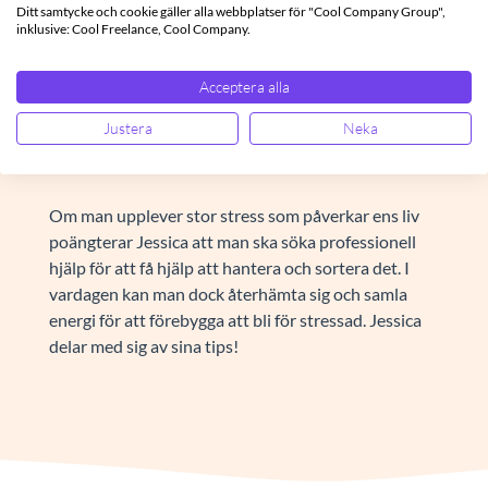
vem man är och hur man tycker om att arbeta. Men
Ditt samtycke och cookie gäller alla webbplatser för "Cool Company Group",
inklusive: Cool Freelance, Cool Company.
generellt innebär olika uppdrag att hjärnan måste
ställa om. Vi är trots allt vanemänniskor och om man
hela tiden måste ändra fokus kan det göra att
Acceptera alla
stressen ökar. Arbetar man med många olika
Justera
Neka
uppgifter och människor gäller det att man håller
koll på hur man mår och identifierar stressfaktorer.
Om man upplever stor stress som påverkar ens liv
poängterar Jessica att man ska söka professionell
hjälp för att få hjälp att hantera och sortera det. I
vardagen kan man dock återhämta sig och samla
energi för att förebygga att bli för stressad. Jessica
delar med sig av sina tips!