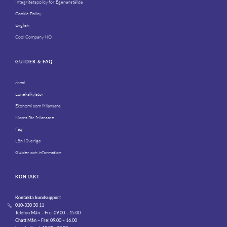
Integritetspolicy för Egenanställda
Cookie Policy
English
Cool Company NO
GUIDER & FAQ
Avtal
Lönekalkylator
Ekonomi som frilansare
Moms för frilansare
Faq
Lön i Sverige
Guider och information
KONTAKT
Kontakta kundsupport
010-330 30 11
Telefon Mån – Fre: 09.00 – 15.00
Chatt Mån – Fre: 09.00 – 16.00