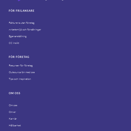
FÖR FRILANSARE
Fakturera utan företag
Arbetsmiljö och försäkringar
Egenanställning
CC Insikt
FÖR FÖRETAG
Resurser för företag
Outsourca lön med oss
Tips och Inspiration
OM OSS
Om oss
Om er
Karriär
Hållbarhet