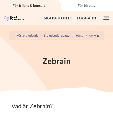
Start – för frilans & konsult
För frilans & konsult
För företag
SKAPA KONTO
LOGGA IN
Vårt erbjudande
Så fungerar det
Vårt erbjudande
Erbjudande rabatter
Hälsa
Zebrain
Guider & FAQ
Zebrain
CC Insikt
Logga in
SKAPA KONTO
Vad är Zebrain?