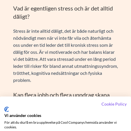
Vad är egentligen stress och är det alltid
dåligt?
Stress är inte alltid dåligt, det är både naturligt och
nödvändigt men när vi inte får vila och återhämta
oss under en tid leder det till kronisk stress som är
dålig för oss. Är vi motiverade och har balans klarar
vi det bättre. Att vara stressad under en lång period
leder till risker för bland annat utmattningssyndrom,
trötthet, kognitiva nedsättningar och fysiska
problem.
Kan flera jobb och flera uppdrag skapa
mer stress än t.ex. en enstaka
Cookie Policy
heltidstjänst?
Vi använder cookies
För att du ska få en bra upplevelse på Cool Companys hemsida använder vi
Jessica menar att det korta svaret är att det beror på
cookies.