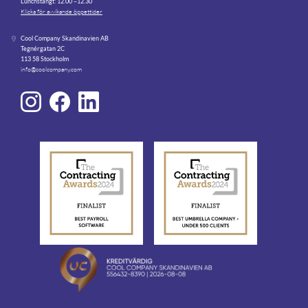
Lunchstängt: 12.00 –12.30
Klicka för avvikande öppettider
Cool Company Skandinavien AB
Tegnérgatan 2C
113 58 Stockholm
info@coolcompany.com